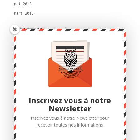
mai 2019
mars 2018
Catégories
Cartomancie
Esprit de la nature
Formations
Nature
Non classé
Outils de développement personnel
Radiesthésie – Géobiologie
Inscrivez vous à notre
Tarologie
Newsletter
Voyance
Inscrivez vous à notre Newsletter pour
recevoir toutes nos informations
Méta
Connexion